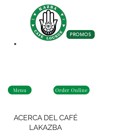
PROMOS
Business Hours
Monday - Closed
Tue - Fri : 10 am - 8 pm
Sat - Sun: 10 am - 4 pm
Menu
Order Online
ACERCA DEL CAFÉ
LAKAZBA